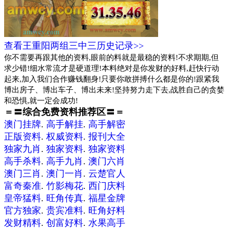
查看王重阳两组三中三历史记录>>
你不需要再跟其他的资料,眼前的料就是最稳的资料!不求期期,但
求少错!细水常流才是硬道理!本料绝对是你发财的好料,赶快行动
起来,加入我们合作赚钱翻身!只要你敢拼搏什么都是你的!跟紧我
博出房子、博出车子、博出未来!坚持努力走下去,战胜自己的贪婪
和恐惧,就一定会成功!
＝〓综合免费资料推荐区〓＝
澳门挂牌
.
高手解挂
.
高手解密
正版资料
.
权威资料
.
报刊大全
独家九肖
.
独家资料
.
独家资料
高手杀料
.
高手九肖
.
澳门六肖
澳门三肖
.
澳门一肖
.
云楚官人
富奇秦准
.
竹影梅花
.
西门庆料
皇帝猛料
.
旺角传真
.
福星金牌
官方独家
.
贵宾准料
.
旺角好料
发财精料
.
创富好料
.
水果高手