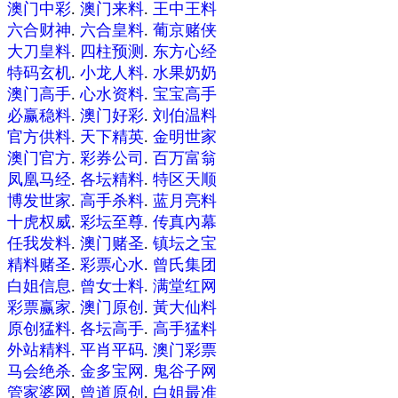
澳门中彩
.
澳门来料
.
王中王料
六合财神
.
六合皇料
.
葡京赌侠
大刀皇料
.
四柱预测
.
东方心经
特码玄机
.
小龙人料
.
水果奶奶
澳门高手
.
心水资料
.
宝宝高手
必赢稳料
.
澳门好彩
.
刘伯温料
官方供料
.
天下精英
.
金明世家
澳门官方
.
彩券公司
.
百万富翁
凤凰马经
.
各坛精料
.
特区天顺
博发世家
.
高手杀料
.
蓝月亮料
十虎权威
.
彩坛至尊
.
传真內幕
任我发料
.
澳门赌圣
.
镇坛之宝
精料赌圣
.
彩票心水
.
曾氏集团
白姐信息
.
曾女士料
.
满堂红网
彩票赢家
.
澳门原创
.
黃大仙料
原创猛料
.
各坛高手
.
高手猛料
外站精料
.
平肖平码
.
澳门彩票
马会绝杀
.
金多宝网
.
鬼谷子网
管家婆网
.
曾道原创
.
白姐最准