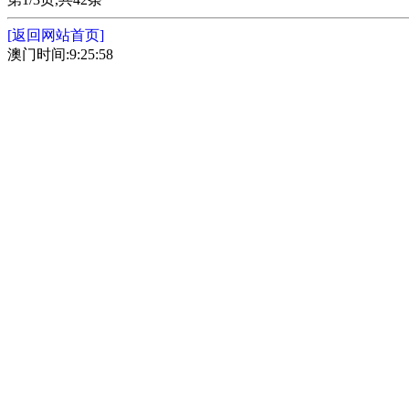
[返回网站首页]
澳门时间:9:25:58