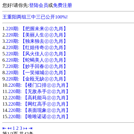
您好!请你先:
登陆会员
或
免费注册
王重阳两组三中三已公开100%!
1.
220期: 【把握未来㊣㊣九肖】
2.
220期: 【美丽人生㊣㊣九肖】
3.
220期: 【独来独去㊣㊣九肖】
4.
220期: 【红姐传奇㊣㊣九肖】
5.
220期: 【风火佳人㊣㊣九肖】
6.
220期: 【蛇蝎美人㊣㊣九肖】
7.
220期: 【妙手回春㊣㊣九肖】
8.
220期: 【一笑倾城㊣㊣九肖】
9.
220期: 【金瓯无缺㊣㊣九肖】
10.
220期: 【楼门口排㊣㊣九肖】
11.
220期: 【无敌杀手㊣㊣九肖】
12.
220期: 【高耗能马㊣㊣九肖】
13.
220期: 【网红高手㊣㊣九肖】
14.
220期: 【表面现象㊣㊣九肖】
15.
220期: 【唯唯诺诺㊣㊣九肖】
⇤
↤
1
2
3
↦
⇥
第1/3页,共42条