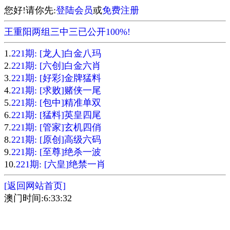
您好!请你先:
登陆会员
或
免费注册
王重阳两组三中三已公开100%!
1.
221期: [龙人]白金八玛
2.
221期: [六创]白金六肖
3.
221期: [好彩]金牌猛料
4.
221期: [求败]赌侠一尾
5.
221期: [包中]精准单双
6.
221期: [猛料]英皇四尾
7.
221期: [管家]玄机四俏
8.
221期: [原创]高级六码
9.
221期: [至尊]绝杀一波
10.
221期: [六皇]绝禁一肖
[返回网站首页]
澳门时间:6:33:32