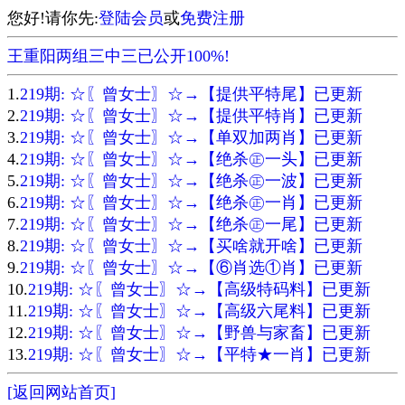
您好!请你先:
登陆会员
或
免费注册
王重阳两组三中三已公开100%!
1.
219期: ☆〖曾女士〗☆→【提供平特尾】已更新
2.
219期: ☆〖曾女士〗☆→【提供平特肖】已更新
3.
219期: ☆〖曾女士〗☆→【单双加两肖】已更新
4.
219期: ☆〖曾女士〗☆→【绝杀㊣一头】已更新
5.
219期: ☆〖曾女士〗☆→【绝杀㊣一波】已更新
6.
219期: ☆〖曾女士〗☆→【绝杀㊣一肖】已更新
7.
219期: ☆〖曾女士〗☆→【绝杀㊣一尾】已更新
8.
219期: ☆〖曾女士〗☆→【买啥就开啥】已更新
9.
219期: ☆〖曾女士〗☆→【⑥肖选①肖】已更新
10.
219期: ☆〖曾女士〗☆→【高级特码料】已更新
11.
219期: ☆〖曾女士〗☆→【高级六尾料】已更新
12.
219期: ☆〖曾女士〗☆→【野兽与家畜】已更新
13.
219期: ☆〖曾女士〗☆→【平特★一肖】已更新
[返回网站首页]