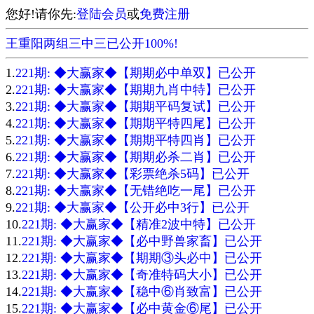
您好!请你先:
登陆会员
或
免费注册
王重阳两组三中三已公开100%!
1.
221期: ◆大赢家◆【期期必中单双】已公开
2.
221期: ◆大赢家◆【期期九肖中特】已公开
3.
221期: ◆大赢家◆【期期平码复试】已公开
4.
221期: ◆大赢家◆【期期平特四尾】已公开
5.
221期: ◆大赢家◆【期期平特四肖】已公开
6.
221期: ◆大赢家◆【期期必杀二肖】已公开
7.
221期: ◆大赢家◆【彩票绝杀5码】已公开
8.
221期: ◆大赢家◆【无错绝吃一尾】已公开
9.
221期: ◆大赢家◆【公开必中3行】已公开
10.
221期: ◆大赢家◆【精准2波中特】已公开
11.
221期: ◆大赢家◆【必中野兽家畜】已公开
12.
221期: ◆大赢家◆【期期③头必中】已公开
13.
221期: ◆大赢家◆【奇准特码大小】已公开
14.
221期: ◆大赢家◆【稳中⑥肖致富】已公开
15.
221期: ◆大赢家◆【必中黄金⑥尾】已公开