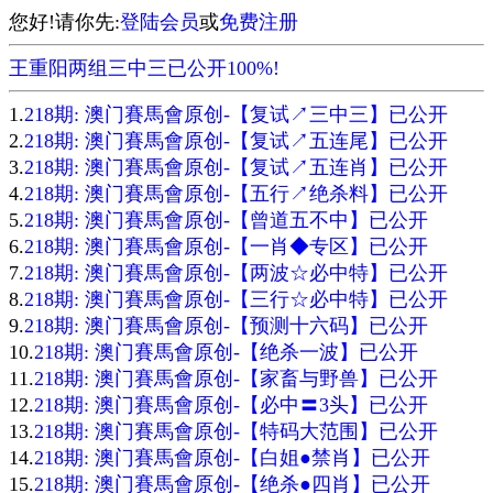
您好!请你先:
登陆会员
或
免费注册
王重阳两组三中三已公开100%!
1.
218期: 澳门賽馬會原创-【复试↗三中三】已公开
2.
218期: 澳门賽馬會原创-【复试↗五连尾】已公开
3.
218期: 澳门賽馬會原创-【复试↗五连肖】已公开
4.
218期: 澳门賽馬會原创-【五行↗绝杀料】已公开
5.
218期: 澳门賽馬會原创-【曾道五不中】已公开
6.
218期: 澳门賽馬會原创-【一肖◆专区】已公开
7.
218期: 澳门賽馬會原创-【两波☆必中特】已公开
8.
218期: 澳门賽馬會原创-【三行☆必中特】已公开
9.
218期: 澳门賽馬會原创-【预测十六码】已公开
10.
218期: 澳门賽馬會原创-【绝杀一波】已公开
11.
218期: 澳门賽馬會原创-【家畜与野兽】已公开
12.
218期: 澳门賽馬會原创-【必中〓3头】已公开
13.
218期: 澳门賽馬會原创-【特码大范围】已公开
14.
218期: 澳门賽馬會原创-【白姐●禁肖】已公开
15.
218期: 澳门賽馬會原创-【绝杀●四肖】已公开