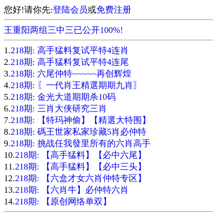
您好!请你先:
登陆会员
或
免费注册
王重阳两组三中三已公开100%!
1.
218期: 高手猛料复试平特4连肖
2.
218期: 高手猛料复试平特4连尾
3.
218期: 六尾仲特~~~~~再创辉煌
4.
218期: 〖一代肖王精選期期九肖〗
5.
218期: 金光大道期期杀10码
6.
218期: 三肖大侠研究三肖
7.
218期: 【特玛神偷】【精選大特围】
8.
218期: 碼王世家私家珍藏5肖必仲特
9.
218期: 挑战任我發里所有的六肖高手
10.
218期: 【高手猛料】【必中六尾】
11.
218期: 【高手猛料】【必中三头】
12.
218期: 【六盒才女六肖仲特专区】
13.
218期: 【六肖牛】必仲特六肖
14.
218期: 【原创网络单双】