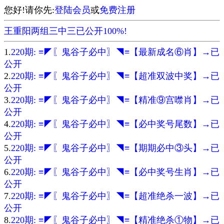
您好!请你先:
登陆会员
或
免费注册
王重阳两组三中三已公开100%!
1.
220期: ≡◤〖鬼谷子必中〗◥≡【最新成名⑥肖】→已
公开
2.
220期: ≡◤〖鬼谷子必中〗◥≡【超准双波中奖】→已
公开
3.
220期: ≡◤〖鬼谷子必中〗◥≡【精准⑨宫噤肖】→已
公开
4.
220期: ≡◤〖鬼谷子必中〗◥≡【必中奖号尾数】→已
公开
5.
220期: ≡◤〖鬼谷子必中〗◥≡【期期必中③头】→已
公开
6.
220期: ≡◤〖鬼谷子必中〗◥≡【必中奖号生肖】→已
公开
7.
220期: ≡◤〖鬼谷子必中〗◥≡【超准绝杀一波】→已
公开
8.
220期: ≡◤〖鬼谷子必中〗◥≡【精准绝杀①物】→已