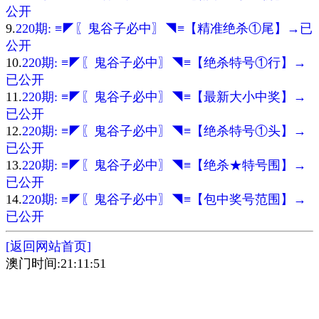
公开
9.
220期: ≡◤〖鬼谷子必中〗◥≡【精准绝杀①尾】→已
公开
10.
220期: ≡◤〖鬼谷子必中〗◥≡【绝杀特号①行】→
已公开
11.
220期: ≡◤〖鬼谷子必中〗◥≡【最新大小中奖】→
已公开
12.
220期: ≡◤〖鬼谷子必中〗◥≡【绝杀特号①头】→
已公开
13.
220期: ≡◤〖鬼谷子必中〗◥≡【绝杀★特号围】→
已公开
14.
220期: ≡◤〖鬼谷子必中〗◥≡【包中奖号范围】→
已公开
[返回网站首页]
澳门时间:21:11:51