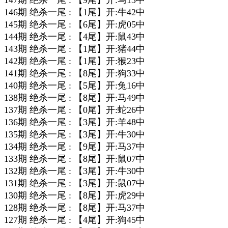
147期 绝杀一尾 : 【9尾】开:马13中
146期 绝杀一尾 : 【1尾】开:牛42中
145期 绝杀一尾 : 【6尾】开:虎05中
144期 绝杀一尾 : 【4尾】开:鼠43中
143期 绝杀一尾 : 【1尾】开:猪44中
142期 绝杀一尾 : 【1尾】开:猴23中
141期 绝杀一尾 : 【8尾】开:狗33中
140期 绝杀一尾 : 【5尾】开:兔16中
138期 绝杀一尾 : 【8尾】开:马49中
137期 绝杀一尾 : 【0尾】开:蛇26中
136期 绝杀一尾 : 【3尾】开:羊48中
135期 绝杀一尾 : 【3尾】开:牛30中
134期 绝杀一尾 : 【9尾】开:马37中
133期 绝杀一尾 : 【8尾】开:鼠07中
132期 绝杀一尾 : 【3尾】开:牛30中
131期 绝杀一尾 : 【3尾】开:鼠07中
130期 绝杀一尾 : 【8尾】开:虎29中
128期 绝杀一尾 : 【8尾】开:马37中
127期 绝杀一尾 : 【4尾】开:狗45中