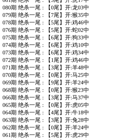
081期 绝杀一尾 : 【3尾】开:虎17中
080期 绝杀一尾 : 【0尾】开:龙03中
079期 绝杀一尾 : 【7尾】开:猴35中
078期 绝杀一尾 : 【5尾】开:鸡46中
076期 绝杀一尾 : 【5尾】开:蛇02中
075期 绝杀一尾 : 【6尾】开:狗33中
074期 绝杀一尾 : 【6尾】开:鸡10中
073期 绝杀一尾 : 【6尾】开:鸡34中
072期 绝杀一尾 : 【1尾】开:鸡46中
071期 绝杀一尾 : 【3尾】开:羊48中
070期 绝杀一尾 : 【0尾】开:马25中
069期 绝杀一尾 : 【9尾】开:羊24中
068期 绝杀一尾 : 【0尾】开:猴23中
066期 绝杀一尾 : 【3尾】开:马37中
065期 绝杀一尾 : 【0尾】开:虎05中
064期 绝杀一尾 : 【4尾】开:牛18中
063期 绝杀一尾 : 【3尾】开:兔28中
062期 绝杀一尾 : 【0尾】开:羊24中
061期 绝杀一尾 : 【5尾】开:虎29中