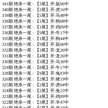
341期 绝杀一尾 : 【3尾】开:鼠06中
340期 绝杀一尾 : 【2尾】开:虎16中
339期 绝杀一尾 : 【5尾】开:马48中
338期 绝杀一尾 : 【1尾】开:狗08中
337期 绝杀一尾 : 【1尾】开:鸡09中
336期 绝杀一尾 : 【9尾】开:牛17中
335期 绝杀一尾 : 【1尾】开:狗44中
333期 绝杀一尾 : 【9尾】开:鼠06中
332期 绝杀一尾 : 【3尾】开:龙26中
331期 绝杀一尾 : 【4尾】开:龙26中
330期 绝杀一尾 : 【3尾】开:马36中
329期 绝杀一尾 : 【8尾】开:牛17中
328期 绝杀一尾 : 【9尾】开:兔03中
326期 绝杀一尾 : 【2尾】开:猪19中
325期 绝杀一尾 : 【2尾】开:虎04中
324期 绝杀一尾 : 【2尾】开:兔15中
323期 绝杀一尾 : 【4尾】开:鸡09中
322期 绝杀一尾 : 【3尾】开:羊47中