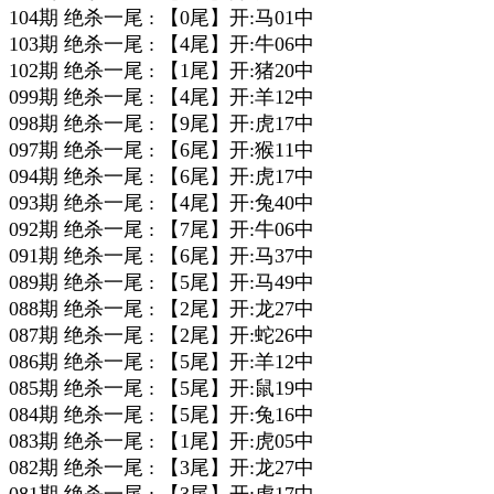
104期 绝杀一尾 : 【0尾】开:马01中
103期 绝杀一尾 : 【4尾】开:牛06中
102期 绝杀一尾 : 【1尾】开:猪20中
099期 绝杀一尾 : 【4尾】开:羊12中
098期 绝杀一尾 : 【9尾】开:虎17中
097期 绝杀一尾 : 【6尾】开:猴11中
094期 绝杀一尾 : 【6尾】开:虎17中
093期 绝杀一尾 : 【4尾】开:兔40中
092期 绝杀一尾 : 【7尾】开:牛06中
091期 绝杀一尾 : 【6尾】开:马37中
089期 绝杀一尾 : 【5尾】开:马49中
088期 绝杀一尾 : 【2尾】开:龙27中
087期 绝杀一尾 : 【2尾】开:蛇26中
086期 绝杀一尾 : 【5尾】开:羊12中
085期 绝杀一尾 : 【5尾】开:鼠19中
084期 绝杀一尾 : 【5尾】开:兔16中
083期 绝杀一尾 : 【1尾】开:虎05中
082期 绝杀一尾 : 【3尾】开:龙27中