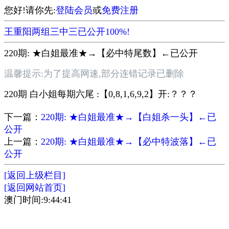
您好!请你先:
登陆会员
或
免费注册
王重阳两组三中三已公开100%!
220期: ★白姐最准★→【必中特尾数】←已公开
温馨提示:为了提高网速,部分连错记录已删除
220期 白小姐每期六尾 :【0,8,1,6,9,2】开:？？？
下一篇：
220期: ★白姐最准★→【白姐杀一头】←已
公开
上一篇：
220期: ★白姐最准★→【必中特波落】←已
公开
[返回上级栏目]
[返回网站首页]
澳门时间:9:44:41