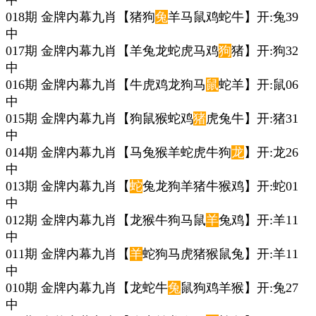
中
018期 金牌内幕九肖【猪狗
兔
羊马鼠鸡蛇牛】开:兔39
中
017期 金牌内幕九肖【羊兔龙蛇虎马鸡
狗
猪】开:狗32
中
016期 金牌内幕九肖【牛虎鸡龙狗马
鼠
蛇羊】开:鼠06
中
015期 金牌内幕九肖【狗鼠猴蛇鸡
猪
虎兔牛】开:猪31
中
014期 金牌内幕九肖【马兔猴羊蛇虎牛狗
龙
】开:龙26
中
013期 金牌内幕九肖【
蛇
兔龙狗羊猪牛猴鸡】开:蛇01
中
012期 金牌内幕九肖【龙猴牛狗马鼠
羊
兔鸡】开:羊11
中
011期 金牌内幕九肖【
羊
蛇狗马虎猪猴鼠兔】开:羊11
中
010期 金牌内幕九肖【龙蛇牛
兔
鼠狗鸡羊猴】开:兔27
中