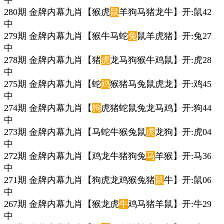
中
280期 金牌内幕九肖【猴虎
鼠
羊狗马猪龙牛】开:鼠42
中
279期 金牌内幕九肖【猴牛马蛇
兔
鼠羊虎猪】开:兔27
中
278期 金牌内幕九肖【猪
虎
龙马狗猴牛鸡鼠】开:虎28
中
275期 金牌内幕九肖【蛇
鸡
猴猪马兔鼠虎龙】开:鸡45
中
274期 金牌内幕九肖【
狗
虎猪蛇鼠兔龙马鸡】开:狗44
中
273期 金牌内幕九肖【马蛇牛猴兔鼠
虎
龙狗】开:虎04
中
272期 金牌内幕九肖【鸡龙牛猪狗兔
马
羊猴】开:马36
中
271期 金牌内幕九肖【狗虎龙鸡猴兔猪
鼠
牛】开:鼠06
中
267期 金牌内幕九肖【猴龙虎
牛
鸡马猪羊鼠】开:牛29
中