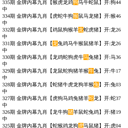
335期 金牌内幕九肖【猴虎龙鸡
狗
马牛蛇鼠】开:狗44
中
334期 金牌内幕九肖【虎蛇牛狗
猴
鼠马龙猪】开:猴46
中
332期 金牌内幕九肖【鸡鼠狗猴羊
龙
蛇虎猪】开:龙26
中
331期 金牌内幕九肖【
龙
兔鸡马牛猴鼠猪羊】开:龙26
中
330期 金牌内幕九肖【龙鸡蛇狗虎牛
马
兔猪】开:马36
中
329期 金牌内幕九肖【龙鼠蛇狗猪羊猴
牛
兔】开:牛17
中
328期 金牌内幕九肖【蛇猪牛虎龙狗羊猴
兔
】开:兔03
中
327期 金牌内幕九肖【虎狗马鸡兔猪羊
蛇
龙】开:蛇37
中
326期 金牌内幕九肖【龙牛狗
猪
羊鼠蛇兔鸡】开:猪19
中
325期 金牌内幕九肖【蛇猴鸡龙狗
虎
马鼠猪】开:虎04