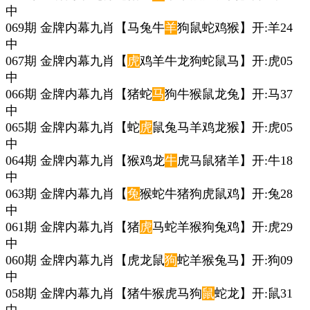
中
069期 金牌内幕九肖【马兔牛
羊
狗鼠蛇鸡猴】开:羊24
中
067期 金牌内幕九肖【
虎
鸡羊牛龙狗蛇鼠马】开:虎05
中
066期 金牌内幕九肖【猪蛇
马
狗牛猴鼠龙兔】开:马37
中
065期 金牌内幕九肖【蛇
虎
鼠兔马羊鸡龙猴】开:虎05
中
064期 金牌内幕九肖【猴鸡龙
牛
虎马鼠猪羊】开:牛18
中
063期 金牌内幕九肖【
兔
猴蛇牛猪狗虎鼠鸡】开:兔28
中
061期 金牌内幕九肖【猪
虎
马蛇羊猴狗兔鸡】开:虎29
中
060期 金牌内幕九肖【虎龙鼠
狗
蛇羊猴兔马】开:狗09
中
058期 金牌内幕九肖【猪牛猴虎马狗
鼠
蛇龙】开:鼠31