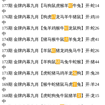
中
177期 金牌内幕九肖【马狗鼠虎猴羊
蛇
牛兔】开:蛇14
中
176期 金牌内幕九肖【狗虎
鸡
龙马羊牛猪鼠】开:鸡10
中
175期 金牌内幕九肖【兔羊鸡猴牛
蛇
龙鼠狗】开:蛇26
中
174期 金牌内幕九肖【猪马猴牛鼠
虎
羊兔龙】开:虎41
中
173期 金牌内幕九肖【羊鼠
蛇
猪龙鸡兔马牛】开:蛇26
中
172期 金牌内幕九肖【羊狗鼠
猪
马兔牛蛇猴】开:猪44
中
171期 金牌内幕九肖【虎蛇猪马鸡羊龙
兔
狗】开:兔28
中
169期 金牌内幕九肖【猴牛蛇猪鼠马虎
羊
兔】开:羊24
中
168期 金牌内幕九肖【虎蛇狗兔牛鼠猪羊
龙
】开:龙15
中