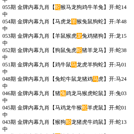
中
055期 金牌内幕九肖【
蛇
猴马龙狗鸡牛羊兔】开:蛇14
中
054期 金牌内幕九肖【马虎龙
羊
猴兔鼠狗蛇】开:羊48
中
053期 金牌内幕九肖【羊鼠猴虎
龙
兔鸡猪狗】开:龙15
中
052期 金牌内幕九肖【狗鼠兔虎
蛇
猪羊龙马】开:蛇38
中
051期 金牌内幕九肖【鸡牛鼠
马
龙虎羊狗蛇】开:马01
中
048期 金牌内幕九肖【兔蛇牛鼠龙猪鸡
马
虎】开:马24
中
046期 金牌内幕九肖【猪
兔
鸡龙马猴虎蛇鼠】开:兔03
中
045期 金牌内幕九肖【马鸡龙牛猴
蛇
羊虎鼠】开:蛇01
中
043期 金牌内幕九肖【猴狗
蛇
龙猪虎牛鸡鼠】开:蛇13
中