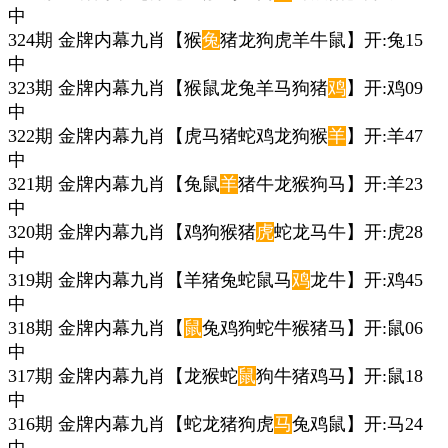
中
324期 金牌内幕九肖【猴
兔
猪龙狗虎羊牛鼠】开:兔15
中
323期 金牌内幕九肖【猴鼠龙兔羊马狗猪
鸡
】开:鸡09
中
322期 金牌内幕九肖【虎马猪蛇鸡龙狗猴
羊
】开:羊47
中
321期 金牌内幕九肖【兔鼠
羊
猪牛龙猴狗马】开:羊23
中
320期 金牌内幕九肖【鸡狗猴猪
虎
蛇龙马牛】开:虎28
中
319期 金牌内幕九肖【羊猪兔蛇鼠马
鸡
龙牛】开:鸡45
中
318期 金牌内幕九肖【
鼠
兔鸡狗蛇牛猴猪马】开:鼠06
中
317期 金牌内幕九肖【龙猴蛇
鼠
狗牛猪鸡马】开:鼠18
中
316期 金牌内幕九肖【蛇龙猪狗虎
马
兔鸡鼠】开:马24