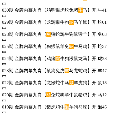
中
030期 金牌内幕九肖【鸡狗猴虎蛇兔猪
牛
马】开:牛41
中
029期 金牌内幕九肖【龙鸡猴牛狗
蛇
马羊鼠】开:蛇01
中
028期 金牌内幕九肖【
兔
猪蛇鸡牛狗鼠猴羊】开:兔03
中
025期 金牌内幕九肖【狗猴鼠羊兔
蛇
牛马鸡】开:蛇37
中
024期 金牌内幕九肖【鸡猪
虎
牛狗猴鼠龙马】开:虎28
中
023期 金牌内幕九肖【鼠狗兔虎
羊
马龙蛇鸡】开:羊47
中
022期 金牌内幕九肖【龙猴蛇牛马
鼠
羊虎狗】开:鼠18
中
020期 金牌内幕九肖【
马
兔蛇狗羊牛鼠猪鸡】开:马12
中
019期 金牌内幕九肖【猪虎鸡牛
猴
羊狗马蛇】开:猴46