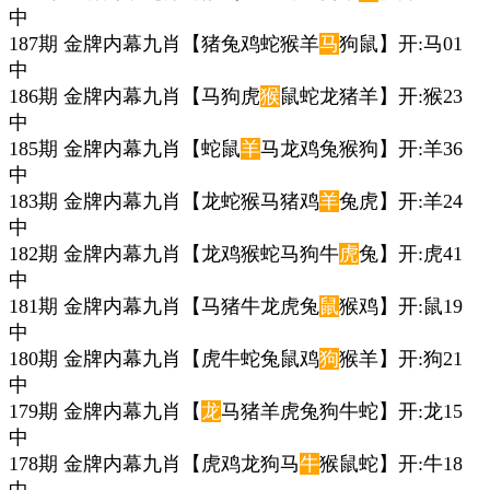
中
187期 金牌内幕九肖【猪兔鸡蛇猴羊
马
狗鼠】开:马01
中
186期 金牌内幕九肖【马狗虎
猴
鼠蛇龙猪羊】开:猴23
中
185期 金牌内幕九肖【蛇鼠
羊
马龙鸡兔猴狗】开:羊36
中
183期 金牌内幕九肖【龙蛇猴马猪鸡
羊
兔虎】开:羊24
中
182期 金牌内幕九肖【龙鸡猴蛇马狗牛
虎
兔】开:虎41
中
181期 金牌内幕九肖【马猪牛龙虎兔
鼠
猴鸡】开:鼠19
中
180期 金牌内幕九肖【虎牛蛇兔鼠鸡
狗
猴羊】开:狗21
中
179期 金牌内幕九肖【
龙
马猪羊虎兔狗牛蛇】开:龙15
中
178期 金牌内幕九肖【虎鸡龙狗马
牛
猴鼠蛇】开:牛18