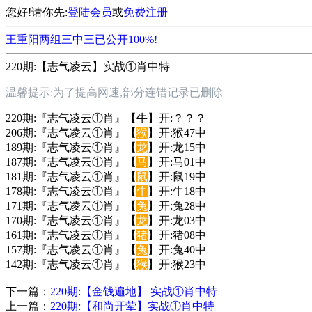
您好!请你先:
登陆会员
或
免费注册
王重阳两组三中三已公开100%!
220期:【志气凌云】实战①肖中特
温馨提示:为了提高网速,部分连错记录已删除
220期:『志气凌云①肖』【牛】开:？？？
206期:『志气凌云①肖』【
猴
】开:猴47中
189期:『志气凌云①肖』【
龙
】开:龙15中
187期:『志气凌云①肖』【
马
】开:马01中
181期:『志气凌云①肖』【
鼠
】开:鼠19中
178期:『志气凌云①肖』【
牛
】开:牛18中
171期:『志气凌云①肖』【
兔
】开:兔28中
170期:『志气凌云①肖』【
龙
】开:龙03中
161期:『志气凌云①肖』【
猪
】开:猪08中
157期:『志气凌云①肖』【
兔
】开:兔40中
142期:『志气凌云①肖』【
猴
】开:猴23中
下一篇：
220期:【金钱遍地】 实战①肖中特
上一篇：
220期:【和尚开荤】实战①肖中特