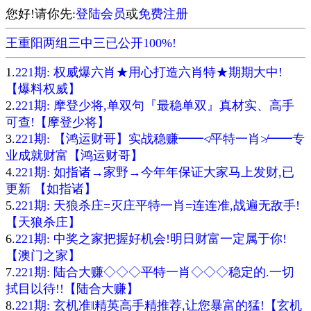
您好!请你先:
登陆会员
或
免费注册
王重阳两组三中三已公开100%!
1.
221期: 权威爆六肖★用心打造六肖特★期期大中!
【爆料权威】
2.
221期: 摩登少将,单双句『最稳单双』真材实、高手
可查!【摩登少将】
3.
221期: 【鸿运财哥】实战稳赚━━≮平特一肖≯━━专
业成就财富【鸿运财哥】
4.
221期: 如指诸→家野→今年年保证大家马上发财,已
更新 【如指诸】
5.
221期: 天狼杀庄=灭庄平特一肖=连连准,战遍无敌手!
【天狼杀庄】
6.
221期: 中奖之家把握好机会!明日财富一定属于你!
【澳门之家】
7.
221期: 陆合大赚◇◇◇平特一肖◇◇◇稳定的.一切
拭目以待!!【陆合大赚】
8.
221期: 玄机准‖精英高手精推荐,让您暴富的猛!【玄机