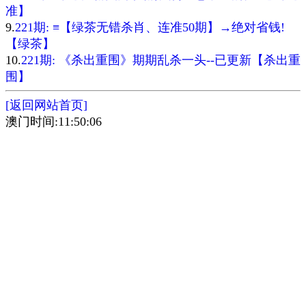
准】
9.
221期: ≡【绿茶无错杀肖、连准50期】→绝对省钱!
【绿茶】
10.
221期: 《杀出重围》期期乱杀一头--已更新【杀出重
围】
[返回网站首页]
澳门时间:11:50:06