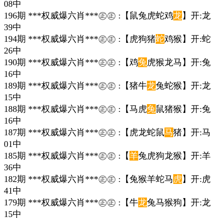
08中
196期 ***权威爆六肖***㊣㊣ :【鼠兔虎蛇鸡
龙
】开:龙
39中
194期 ***权威爆六肖***㊣㊣ :【虎狗猪
蛇
鸡猴】开:蛇
26中
190期 ***权威爆六肖***㊣㊣ :【鸡
兔
虎猴龙马】开:兔
16中
189期 ***权威爆六肖***㊣㊣ :【猪牛
龙
兔蛇猴】开:龙
15中
188期 ***权威爆六肖***㊣㊣ :【马虎
兔
鼠猪猴】开:兔
16中
187期 ***权威爆六肖***㊣㊣ :【虎龙蛇鼠
马
猪】开:马
01中
185期 ***权威爆六肖***㊣㊣ :【
羊
兔虎狗龙猴】开:羊
36中
182期 ***权威爆六肖***㊣㊣ :【兔猴羊蛇马
虎
】开:虎
41中
179期 ***权威爆六肖***㊣㊣ :【牛
龙
兔马猴狗】开:龙
15中